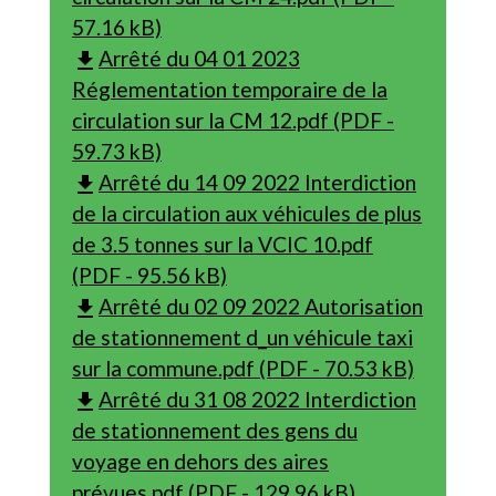
57.16 kB)
Arrêté du 04 01 2023
file_download
Réglementation temporaire de la
circulation sur la CM 12.pdf (PDF -
59.73 kB)
Arrêté du 14 09 2022 Interdiction
file_download
de la circulation aux véhicules de plus
de 3.5 tonnes sur la VCIC 10.pdf
(PDF - 95.56 kB)
Arrêté du 02 09 2022 Autorisation
file_download
de stationnement d_un véhicule taxi
sur la commune.pdf (PDF - 70.53 kB)
Arrêté du 31 08 2022 Interdiction
file_download
de stationnement des gens du
voyage en dehors des aires
prévues.pdf (PDF - 129.96 kB)