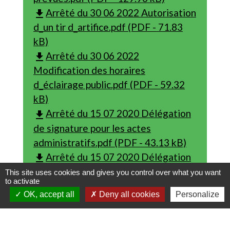
Arrêté du 30 06 2022 Autorisation
file_download
d_un tir d_artifice.pdf (PDF - 71.83
kB)
Arrêté du 30 06 2022
file_download
Modification des horaires
d_éclairage public.pdf (PDF - 59.32
kB)
Arrêté du 15 07 2020 Délégation
file_download
de signature pour les actes
administratifs.pdf (PDF - 43.13 kB)
Arrêté du 15 07 2020 Délégation
file_download
de signature à un fonctionnaire
This site uses cookies and gives you control over what you want
to activate
titulaire.pdf (PDF - 42.18 kB)
OK, accept all
Deny all cookies
Personalize
Arrêté du 10 07 2020 Délégations
file_download
du Maire des fonctions d_état civil au
secrétaire.pdf (PDF - 59.94 kB)