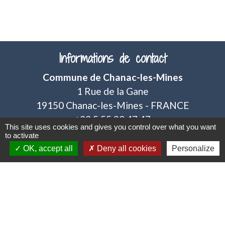
Informations de contact
Commune de Chanac-les-Mines
1 Rue de la Gane
19150 Chanac-les-Mines - FRANCE
+33 5 55 20 47 47
This site uses cookies and gives you control over what you want
to activate
Contact par formulaire
OK, accept all
Deny all cookies
Personalize
Mentions légales
-
Politique de confidentialité
-
Accessibilité
-
Plan du site
-